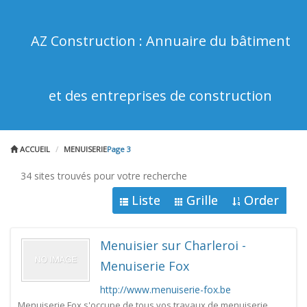
AZ Construction : Annuaire du bâtiment
et des entreprises de construction
ACCUEIL
MENUISERIE
Page 3
34 sites trouvés pour votre recherche
Liste
Grille
Order
Menuisier sur Charleroi -
Menuiserie Fox
http://www.menuiserie-fox.be
Menuiserie Fox s'occupe de tous vos travaux de menuiserie