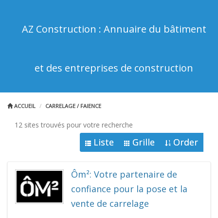
AZ Construction : Annuaire du bâtiment
et des entreprises de construction
ACCUEIL
CARRELAGE / FAIENCE
12 sites trouvés pour votre recherche
Liste
Grille
Order
Ôm²: Votre partenaire de
confiance pour la pose et la
vente de carrelage